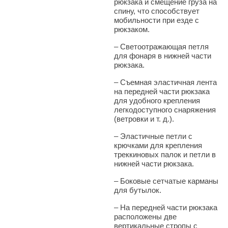
рюкзака и смещение груза на
спину, что способствует
мобильности при езде с
рюкзаком.
–
Светоотражающая петля
для фонаря в нижней части
рюкзака.
–
Съемная эластичная лента
на передней части рюкзака
для удобного крепления
легкодоступного снаряжения
(ветровки и т. д.).
–
Эластичные петли с
крючками для крепления
треккиновых палок и петли в
нижней части рюкзака.
–
Боковые сетчатые карманы
для бутылок.
–
На передней части рюкзака
расположены две
вертикальные стропы с