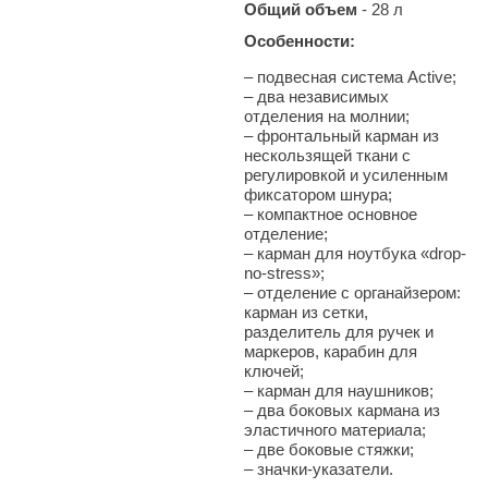
Общий объем
- 28 л
Особенности:
– подвесная система Active;
–
два независимых
отделения на молнии;
–
фронтальный карман из
нескользящей ткани с
регулировкой и усиленным
фиксатором шнура;
–
компактное основное
отделение;
–
карман для ноутбука «drop-
no-stress»;
–
отделение с органайзером:
карман из сетки,
разделитель для ручек и
маркеров, карабин для
ключей;
–
карман для наушников;
–
два боковых кармана из
эластичного материала;
–
две боковые стяжки;
–
значки-указатели.