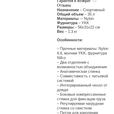
Гарантия и возврат
Отзывы
Назначение
– Спортивный
Общий объем
– 35 л
Материалы
-– Nylon
Фурнитура
– YKK
Размеры
– 56x31x22 см
Вес
–
1.3 кг
Особенности:
– Прочные материалы: Nylon
6.6, молнии YKK, фурнитура
Nifco
– Два отделения с
возможностью объединения
– Анатомическая спинка
– Совместимость с питьевой
системой
– Интегрированный чехол от
дождя
– Боковые компрессионные
стяжки для фиксации груза
– Регулируемая нагрудная
стяжка со свистком
– Петли для крепления