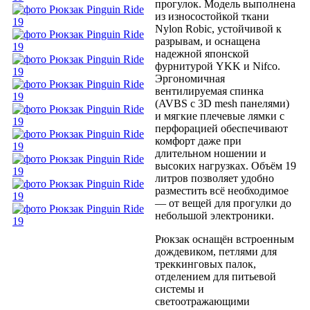
прогулок. Модель выполнена
из износостойкой ткани
Nylon Robic, устойчивой к
разрывам, и оснащена
надежной японской
фурнитурой YKK и Nifco.
Эргономичная
вентилируемая спинка
(AVBS с 3D mesh панелями)
и мягкие плечевые лямки с
перфорацией обеспечивают
комфорт даже при
длительном ношении и
высоких нагрузках. Объём 19
литров позволяет удобно
разместить всё необходимое
— от вещей для прогулки до
небольшой электроники.
Рюкзак оснащён встроенным
дождевиком, петлями для
треккинговых палок,
отделением для питьевой
системы и
светоотражающими