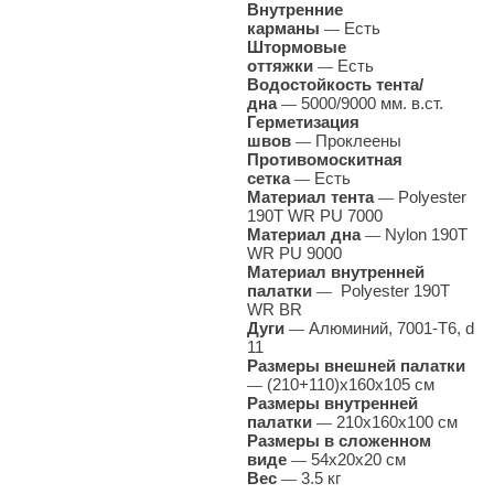
Внутренние
карманы
Есть
—
Штормовые
оттяжки
Есть
—
Водостойкость тента/
дна
5000/9000 мм. в.ст.
—
Герметизация
швов
Проклеены
—
Противомоскитная
сетка
Есть
—
Материал тента
Polyester
—
190T WR PU 7000
Материал дна
Nylon 190T
—
WR PU 9000
Материал внутренней
палатки
Polyester 190T
—
WR BR
Дуги
Алюминий, 7001-Т6, d
—
11
Размеры внешней палатки
(210+110)х160х105 см
—
Размеры внутренней
палатки
210x160x100 см
—
Размеры в сложенном
виде
54x20х20 см
—
Вес
3.5 кг
—