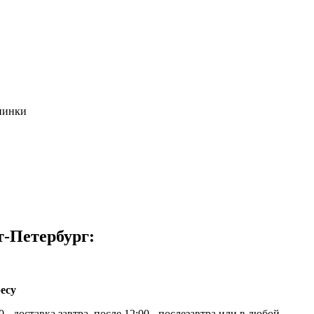
пинки
т-Петербург:
есу
 - доставка завтра, после 12:00 - послезавтра или в любой