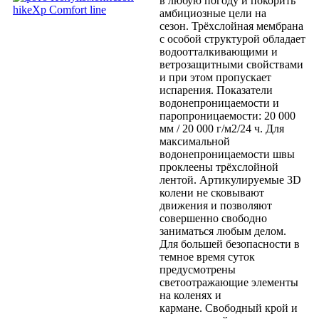
в любую погоду и покорить
амбициозные цели на
сезон.
Трёхслойная мембрана
с особой структурой обладает
водоотталкивающими и
ветрозащитными свойствами
и при этом пропускает
испарения. Показатели
водонепроницаемости и
паропроницаемости: 20 000
мм / 20 000 г/м2/24 ч. Для
максимальной
водонепроницаемости швы
проклеены трёхслойной
лентой. Артикулируемые 3D
колени не сковывают
движения и позволяют
совершенно свободно
заниматься любым делом.
Для большей безопасности в
темное время суток
предусмотрены
светоотражающие элементы
на коленях и
кармане.
Свободный крой и