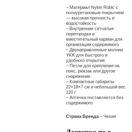
–
Материал Nylon Robic с
полиуретановым покрытием
— высокая прочность и
водостойкость
– Внутренние сетчатые
перегородки и
вместительный карман для
организации содержимого
– Двунаправленные молнии
YKK для быстрого и
удобного открытия
– Петли для крепления на
пояс, рюкзак или другое
снаряжение
– Компактные габариты
22×18×7 см и небольшой вес
120 г
– Аптечка поставляется без
содержимого
Страна Бренда
– Чехия
Доставка по г.