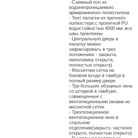
-
Съемный пол из
водонепроницаемого
армированного полиэтилена
-
Тент палатки из прочного
полиэстера с пропиткой PU
водостойкостью 4000 мм, все
швы проклеены
-
Центральную дверь в
палатку можно
зафиксировать в трех
положениях - закрыта,
наполовину открыта,
полностью открыта)
-
Москитная сетка на
боковом входе в тамбур в
полный размер двери
-
Три больших обзорных окна
со шторкой в тамбуре,
совмещенные с
вентиляционными окнами из
москитной сетки
-
Трехпозиционное
вентиляционное окно в
спальном
отделении(закрыто, частично
открыто, полностью открыто)