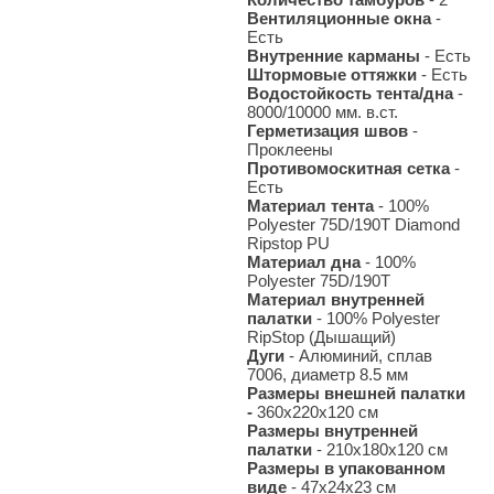
Вентиляционные окна
-
Есть
Внутренние карманы
- Есть
Штормовые оттяжки
- Есть
Водостойкость тента/дна
-
8000/10000 мм. в.ст.
Герметизация швов
-
Проклеены
Противомоскитная сетка
-
Есть
Материал тента
- 100%
Polyester 75D/190T Diamond
Ripstop PU
Материал дна
- 100%
Polyester 75D/190T
Материал внутренней
палатки
- 100% Polyester
RipStop (Дышащий)
Дуги
- Алюминий, сплав
7006, диаметр 8.5 мм
Размеры внешней палатки
-
360х220х120 см
Размеры внутренней
палатки
- 210х180х120 см
Размеры в упакованном
виде
- 47х24х23 см