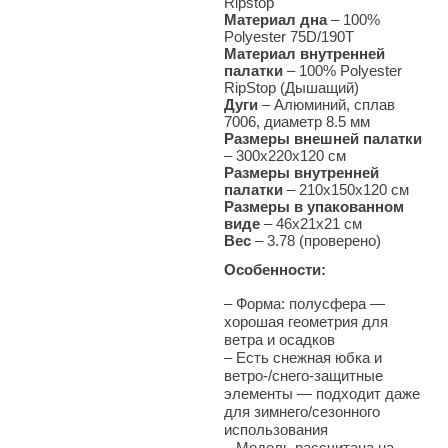
Ripstop
Материал дна
–
100%
Polyester 75D/190T
Материал внутренней
палатки
– 100% Polyester
RipStop (Дышащий)
Дуги
–
Алюминий, сплав
7006, диаметр 8.5 мм
Размеры внешней палатки
–
300х220х120 см
Размеры внутренней
палатки
– 210х150х120 см
Размеры в упакованном
виде
– 46х21х21 см
Вес
–
3.78 (проверено)
Особенности:
– Форма: полусфера —
хорошая геометрия для
ветра и осадков
–
Есть снежная юбка и
ветро-/снего-защитные
элементы — подходит даже
для зимнего/сезонного
использования
–
Модель рассчитана на