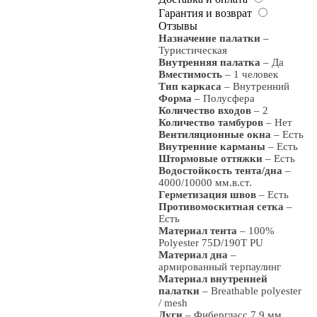
Гарантия и возврат
Отзывы
Назначение палатки
–
Туристическая
Внутренняя палатка
– Да
Вместимость
– 1 человек
Тип каркаса
– Внутренний
Форма
– Полусфера
Количество входов
– 2
Количество тамбуров
– Нет
Вентиляционные окна
– Есть
Внутренние карманы
– Есть
Штормовые оттяжки
– Есть
Водостойкость тента/дна
–
4000/10000 мм.в.ст.
Герметизация швов
– Есть
Противомоскитная сетка
–
Есть
Материал тента
– 100%
Polyester 75D/190T PU
Материал дна
–
армированный терпаулинг
Материал внутренней
палатки
– Breathable polyester
/ mesh
Дуги
– Фибергласс 7,9 мм