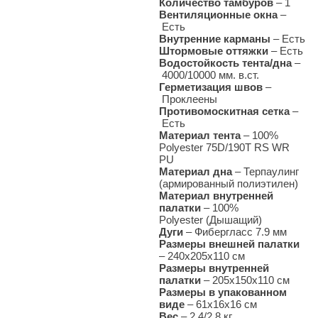
Количество тамбуров
– 1
Вентиляционные окна
–
Есть
Внутренние карманы
– Есть
Штормовые оттяжки
–
Есть
Водостойкость тента/дна
–
4000/10000 мм. в.ст.
Герметизация швов
–
Проклеены
Противомоскитная сетка
–
Есть
Материал тента
–
100%
Polyester 75D/190T RS WR
PU
Материал дна
–
Терпаулинг
(армированный полиэтилен)
Материал внутренней
палатки
– 100%
Polyester (Дышащий)
Дуги
–
Фибергласс 7.9 мм
Размеры внешней палатки
–
240х205х110 см
Размеры внутренней
палатки
– 205х150х110 см
Размеры в упакованном
виде
– 61х16х16 см
Вес
–
2.4/2.8 кг