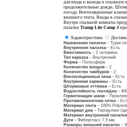
для входа и выхода в спальную 
продолжительные дожди. Штомр
погоду. Вентиляционные клапан
внешнего тента. Входы в спал
Внутри спальной комнаты пред
палатки
Tramp Lite Camp 3
про
Характеристики
Доставк
Назначение палатки
– Туристи
Внутренняя палатка
–
Есть
Вместимость
– 2 человека
Тип каркаса
–
Внутренний
Форма
– Полусфера
Количество входов
–
2
Количество тамбуров
– 2
Вентиляционные окна
– Есть
Внутренние карманы
– Есть
Штормовые оттяжки
–
Есть
Водостойкость тента/дна
– 400
Герметизация швов
–
Проклее
Противомоскитная сетка
–
Ест
Материал тента
–
100% Polyest
Материал дна
–
Терпаулинг (а
Материал внутренней палатки
Дуги
–
Фибергласс 7.9 мм
Размеры внешней палатки
–
3