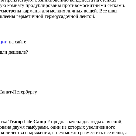
ьную комнату продублированы противомоскитными сетками.
усмотрены карманы для мелких личных вещей. Все швы
клеены герметичной термоусадочной лентой.
ации
на сайте
шли дешевле?
 Санкт-Петербургу
атка
Tramp Lite Camp 2
предназначена для отдыха весной,
ована двумя тамбурами, один из которых увеличенного
количества снаряжения, в нем можно разместить все вещи, а