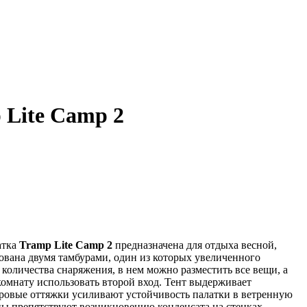
 Lite Camp 2
атка
Tramp Lite Camp 2
предназначена для отдыха весной,
ована двумя тамбурами, один из которых увеличенного
количества снаряжения, в нем можно разместить все вещи, а
комнату использовать второй вход. Тент выдерживает
овые оттяжки усиливают устойчивость палатки в ветренную
ы препятствуют возникновению конденсата на стенках