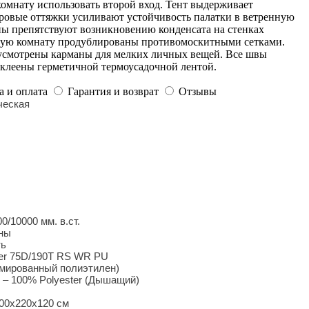
комнату использовать второй вход. Тент выдерживает
овые оттяжки усиливают устойчивость палатки в ветренную
ы препятствуют возникновению конденсата на стенках
ьную комнату продублированы противомоскитными сетками.
усмотрены карманы для мелких личных вещей. Все швы
клеены герметичной термоусадочной лентой.
а и оплата
Гарантия и возврат
Отзывы
ческая
0/10000 мм. в.ст.
ны
ь
er 75D/190T RS WR PU
рмированный полиэтилен)
– 100% Polyester (Дышащий)
00х220х120 см