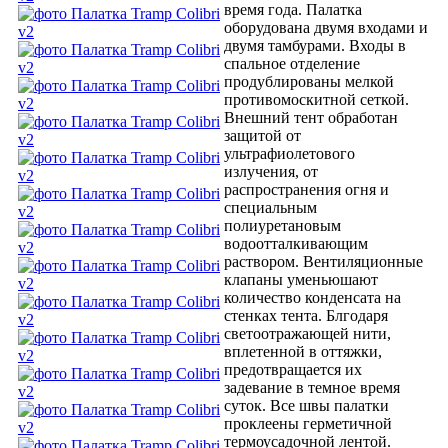
время года. Палатка
оборудована двумя входами и
двумя тамбурами. Входы в
спальное отделение
продублированы мелкой
противомоскитной сеткой.
Внешний тент обработан
защитой от
ультрафиолетового
излучения, от
распространения огня и
специальным
полиуретановым
водоотталкивающим
раствором. Вентиляционные
клапаны уменьюшают
количество конденсата на
стенках тента. Блгодаря
светоотражающей нити,
вплетенной в оттяжки,
предотвращается их
задевание в темное время
суток. Все швы палатки
проклеены герметичной
термоусадочной лентой.