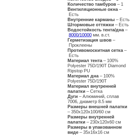
Количество тамбуров
– 1
Вентиляционные окна
–
Есть
Внутренние карманы
– Есть
Штормовые оттяжки
–
Есть
Водостойкость тента/дна
–
8000/10000
мм. в.ст.
Герметизация швов
–
Проклеены
Противомоскитная сетка
–
Есть
Материал тента
–
100%
Polyester 75D/190T Diamond
Ripstop PU
Материал дна
–
100%
Polyester 75D/190T
Материал внутренней
палатки
– Сетка
Дуги
–
Алюминий, сплав
7006, диаметр 8.5 мм
Размеры внешней палатки
–
350х120х100/60 см
Размеры внутренней
палатки
– 230х120х60 см
Размеры в упакованном
виде
– 35х16х16 см