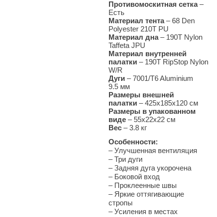
Противомоскитная сетка
–
Есть
Материал тента
– 68 Den
Polyester 210T PU
Материал дна
– 190T Nylon
Taffeta JPU
Материал внутренней
палатки
– 190T RipStop Nylon
W/R
Дуги
– 7001/T6 Aluminium
9.5 мм
Размеры внешней
палатки
– 425х185х120 см
Размеры в упакованном
виде
– 55х22x22 см
Вес
– 3.8
кг
Особенности:
– Улучшенная в
ентиляция
– Три дуги
–
Задняя дуга укорочена
–
Боковой вход
–
Проклеенные швы
–
Яркие оттягивающие
стропы
–
Усиления в местах