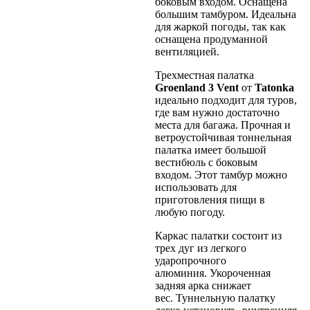
боковым входом. Оснащена
большим тамбуром. Идеальна
для жаркой погоды, так как
оснащена продуманной
вентиляцией.
Трехместная палатка
Groenland 3 Vent
от
Tatonka
идеально подходит для туров,
где вам нужно достаточно
места для багажа. Прочная и
ветроустойчивая тоннельная
палатка имеет большой
вестибюль с боковым
входом. Этот тамбур можно
использовать для
приготовления пищи в
любую погоду.
Каркас палатки состоит из
трех дуг из легкого
ударопрочного
алюминия. Укороченная
задняя арка снижает
вес. Туннельную палатку