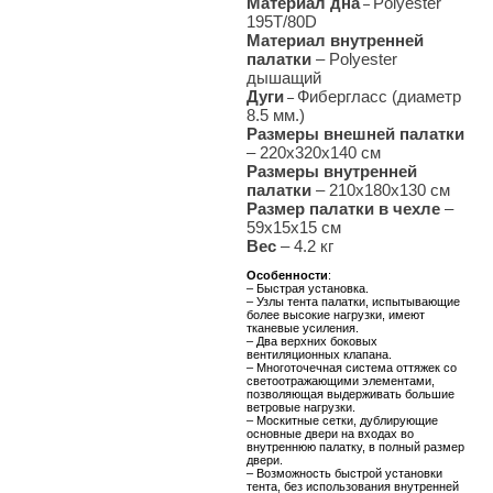
Материал дна
Polyester
–
195T/80D
Материал внутренней
палатки
– Polyester
дышащий
Дуги
Фибергласс (диаметр
–
8.5 мм.)
Размеры внешней палатки
–
220х320
х140 см
Размеры внутренней
палатки
– 210х180х130 см
Размер палатки в чехле
–
59х15х15 см
Вес
– 4
.2 кг
Особенности
:
– Быстрая установка.
– Узлы тента палатки, испытывающие
более высокие нагрузки, имеют
тканевые усиления.
– Два верхних боковых
вентиляционных клапана.
– Многоточечная система оттяжек со
светоотражающими элементами,
позволяющая выдерживать большие
ветровые нагрузки.
– Москитные сетки, дублирующие
основные двери на входах во
внутреннюю палатку, в полный размер
двери.
– Возможность быстрой установки
тента, без использования внутренней