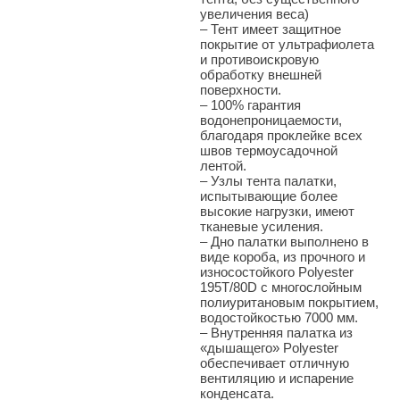
увеличения веса)
– Тент имеет защитное
покрытие от ультрафиолета
и противоискровую
обработку внешней
поверхности.
– 100% гарантия
водонепроницаемости,
благодаря проклейке всех
швов термоусадочной
лентой.
– Узлы тента палатки,
испытывающие более
высокие нагрузки, имеют
тканевые усиления.
– Дно палатки выполнено в
виде короба, из прочного и
износостойкого Polyester
195T/80D с многослойным
полиуритановым покрытием,
водостойкостью 7000 мм.
– Внутренняя палатка из
«дышащего» Polyester
обеспечивает отличную
вентиляцию и испарение
конденсата.