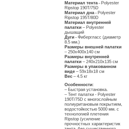
Материал тента
Polyester
–
Ripstop 190T/75D
Материал дна
Polyester
–
Ripstop 195T/80D
Материал внутренней
палатки
– Polyester
дышащий
Дуги
Фибергласс (диаметр
–
8.5 мм.)
Размеры внешней палатки
–
250х400
х140 см
Размеры внутренней
палатки
– 240х210х135 см
Размеры в упакованном
виде
– 59х18х18 см
Вес
– 4
.5 кг
Особенности
:
– Быстрая установка.
– Тент палатки - Polyester
190T/75D с многослойным
полиуритановым покрытием,
водостойкостью 5000 мм. c
технологией плетения
Ripstop (усиление
прочностных характеристик
тента, без существенного