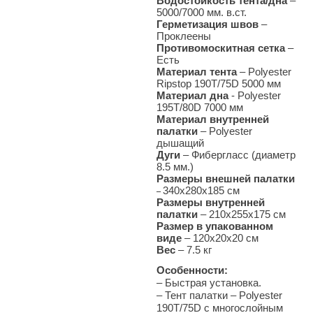
Водостойкость тента/дна
–
5000/7000 мм. в.ст.
Герметизация швов
–
Проклеены
Противомоскитная сетка
–
Есть
Материал тента
– Polyester
Ripstop 190T/75D 5000 мм
Материал дна
- Polyester
195T/80D 7000 мм
Материал внутренней
палатки
– Polyester
дышащий
Дуги
– Фибергласс (диаметр
8.5 мм.)
Размеры внешней палатки
340х280
х185 см
–
Размеры внутренней
палатки
– 210х255х175 см
Размер в упакованном
виде
– 120х20х20 см
Вес
– 7
.5 кг
Особенности:
– Быстрая установка.
–
Тент палатки – Polyester
190T/75D с многослойным