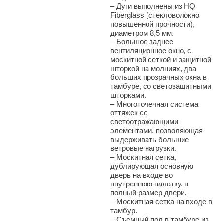
–
Дуги выполнены из HQ
Fiberglass (стекловолокно
повышенной прочности),
диаметром 8,5 мм.
–
Большое заднее
вентиляционное окно, с
москитной сеткой и защитной
шторкой на молниях, два
больших прозрачных окна в
тамбуре, со светозащитными
шторками.
–
Многоточечная система
оттяжек со
светоотражающими
элементами, позволяющая
выдерживать большие
ветровые нагрузки.
–
Москитная сетка,
дублирующая основную
дверь на входе во
внутреннюю палатку, в
полный размер двери.
–
Москитная сетка на входе в
тамбур.
–
Съемный пол в тамбуре из