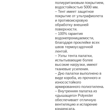
полиуритановым покрытием,
водостойкостью 5000 мм.
–
Тент имеет защитное
покрытие от ультрафиолета
и противоискровую
обработку внешней
поверхности.
–
100% гарантия
водонепроницаемости,
благодаря проклейке всех
швов термоусадочной
лентой.
–
Узлы тента палатки,
испытывающие более
высокие нагрузки, имеют
тканевые усиления.
–
Дно палатки выполнено в
виде короба, из прочного и
износостойкого
армированного полиэтилена.
–
Внутренняя палатка из
«дышащего» Polyester
обеспечивает отличную
вентиляцию и испарение
конденсата.