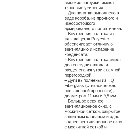
высокие нагрузки, имеют
тканевые усиления.
–
Дно палатки выполнено в
виде короба, из прочного и
износостойкого
армированного полиэтилена.
–
Внутренняя палатка из
«дышащего» Polyester
обеспечивает отличную
вентиляцию и испарение
конденсата.
–
Внутренняя палатка имеет
два соседних входа и
разделена изнутри съемной
перегородкой.
–
Дуги выполнены из HQ
Fiberglass (стекловолокно
повышенной прочности),
диаметром 11 мм и 9,5 мм.
–
Большое верхнее
вентиляционное окно, с
москитной сеткой, закрытое
защитным клапаном и одно
заднее вентиляционное окно
с москитной сеткой и