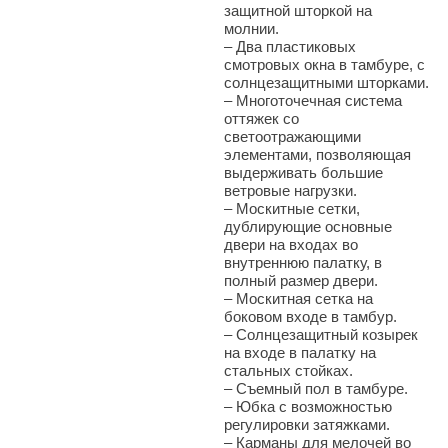
защитной шторкой на
молнии.
–
Два пластиковых
смотровых окна в тамбуре, с
солнцезащитными шторками.
–
Многоточечная система
оттяжек со
светоотражающими
элементами, позволяющая
выдерживать большие
ветровые нагрузки.
–
Москитные сетки,
дублирующие основные
двери на входах во
внутреннюю палатку, в
полный размер двери.
–
Москитная сетка на
боковом входе в тамбур.
–
Солнцезащитный козырек
на входе в палатку на
стальных стойках.
–
Съемный пол в тамбуре.
–
Юбка с возможностью
регулировки затяжками.
–
Карманы для мелочей во