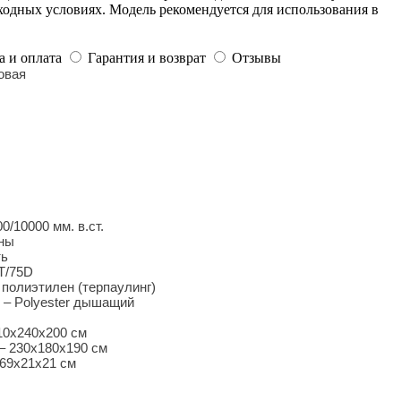
дных условиях. Модель рекомендуется для использования в
а и оплата
Гарантия и возврат
Отзывы
овая
0/10000 мм. в.ст.
ны
ть
0T/75D
полиэтилен (терпаулинг)
– Polyester дышащий
10х240
х200 см
– 230х180х190 см
69x21x21 см