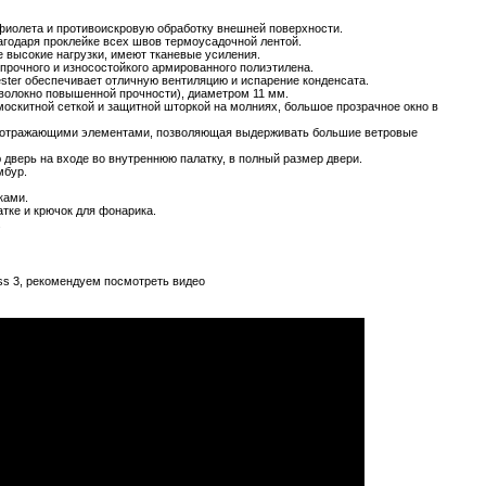
фиолета и противоискровую обработку внешней поверхности.
агодаря проклейке всех швов термоусадочной лентой.
 высокие нагрузки, имеют тканевые усиления.
 прочного и износостойкого армированного полиэтилена.
ster обеспечивает отличную вентиляцию и испарение конденсата.
оволокно повышенной прочности), диаметром 11 мм.
москитной сеткой и защитной шторкой на молниях, большое прозрачное окно в
тоотражающими элементами, позволяющая выдерживать большие ветровые
дверь на входе во внутреннюю палатку, в полный размер двери.
мбур.
ками.
тке и крючок для фонарика.
.
less 3, рекомендуем посмотреть видео