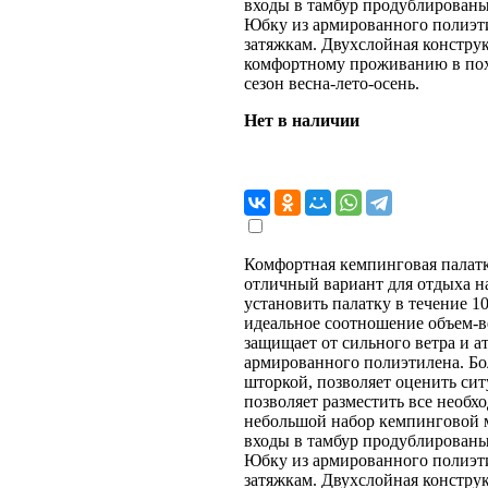
входы в тамбур продублирован
Юбку из армированного полиэти
затяжкам. Двухслойная конструк
комфортному проживанию в похо
сезон весна-лето-осень.
Нет в наличии
Комфортная кемпинговая палатк
отличный вариант для отдыха на
установить палатку в течение 10
идеальное соотношение объем-в
защищает от сильного ветра и 
армированного полиэтилена. Бо
шторкой, позволяет оценить сит
позволяет разместить все необх
небольшой набор кемпинговой 
входы в тамбур продублирован
Юбку из армированного полиэти
затяжкам. Двухслойная конструк