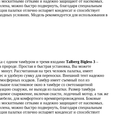
ы москитными сетками и надежно защищают от насекомых.
лена, можно быстро подвернуть, благодаря специальным
ция палатки отлично испаряет конденсат и способствует
дных условиях. Модель рекомендуется для использования в
а с одним тамбуром и тремя входами
Talberg Bigless 3
–
 природе. Простая и быстрая установка, Вы можете
 минут. Рассчитанная на трех человек палатка, имеет
ес и удобную сумку для переноски. Внешний тент надежно
атмосферных осадков. Тамбур имеет съемный пол из
льшое пластиковое окно в тамбуре со светозащитной
уацию снаружи, не выходя из палатки. Размер тамбура
одимое снаряжение, включая снасти, лодочный мотор, а так же
мебели, для комфортного времяпрепровождения. Боковые
ы москитными сетками и надежно защищают от насекомых.
лена, можно быстро подвернуть, благодаря специальным
ция палатки отлично испаряет конденсат и способствует