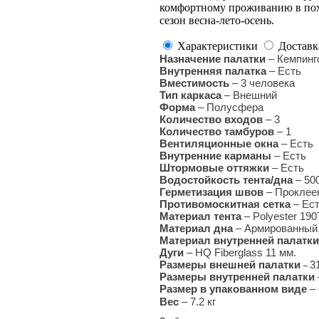
комфортному проживанию в похо
сезон весна-лето-осень.
Характеристики
Доставк
Назначение палатки
– Кемпинг
Внутренняя палатка
– Есть
Вместимость
– 3 человека
Тип каркаса
– Внешний
Форма
– Полусфера
Количество входов
– 3
Количество тамбуров
– 1
Вентиляционные окна
– Есть
Внутренние карманы
– Есть
Штормовые оттяжки
– Есть
Водостойкость тента/дна
– 500
Герметизация швов
– Проклее
Противомоскитная сетка
– Ес
Материал тента
– Polyester 19
Материал дна
– Армированный 
Материал внутренней палатки
Дуги
– HQ Fiberglass 11 мм.
Размеры внешней палатки
3
–
Размеры внутренней палатки
Размер в упакованном виде
– 
Вес
– 7
.2 кг