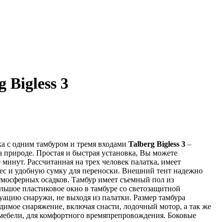
 Bigless 3
а с одним тамбуром и тремя входами
Talberg Bigless 3
–
 природе. Простая и быстрая установка, Вы можете
 минут. Рассчитанная на трех человек палатка, имеет
ес и удобную сумку для переноски. Внешний тент надежно
атмосферных осадков. Тамбур имеет съемный пол из
льшое пластиковое окно в тамбуре со светозащитной
уацию снаружи, не выходя из палатки. Размер тамбура
одимое снаряжение, включая снасти, лодочный мотор, а так же
мебели, для комфортного времяпрепровождения. Боковые