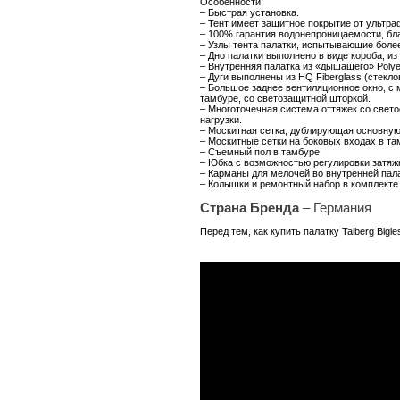
Особенности:
– Быстрая установка.
–
Тент имеет защитное покрытие от ультра
–
100% гарантия водонепроницаемости, бл
–
Узлы тента палатки, испытывающие более
–
Дно палатки выполнено в виде короба, из
–
Внутренняя палатка из «дышащего» Polye
–
Дуги выполнены из HQ Fiberglass (стекл
–
Большое заднее вентиляционное окно, с 
тамбуре, со светозащитной шторкой.
–
Многоточечная система оттяжек со све
нагрузки.
–
Москитная сетка, дублирующая основную 
–
Москитные сетки на боковых входах в та
–
Съемный пол в тамбуре.
–
Юбка с возможностью регулировки затяж
–
Карманы для мелочей во внутренней пала
–
Колышки и ремонтный набор в комплекте
Страна Бренда
– Германия
Перед тем, как купить палатку Talberg Big