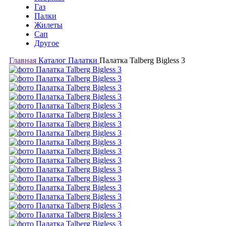
Газ
Палки
Жилеты
Сап
Другое
Главная
Каталог
Палатки
Палатка Talberg Bigless 3