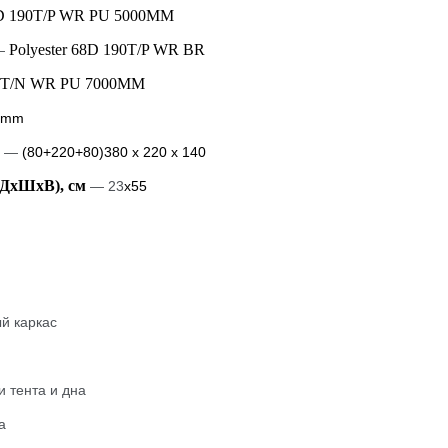
68D 190T/P WR PU 5000MM
Polyester 68D 190T/P WR BR
—
90T/N WR PU 7000MM
1 mm
—
(80+220+80)380 x 220 x 140
(ДхШхВ), см
— 23
х55
й каркас
 тента и дна
а