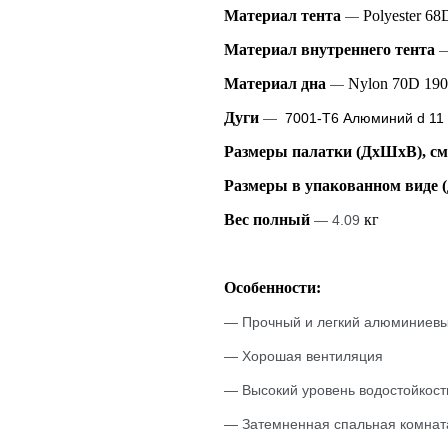
Материал тента
Polyester 
—
Материал внутреннего тента
Материал дна
Nylon 70D 1
—
Дуги
—
7001-T6 Алюминий d 1
Размеры палатки (ДхШхВ), см
Размеры в упакованном виде 
Вес полный
кг
— 4.09
Особенности:
— Прочный и легкий алюминиевы
— Хорошая вентиляция
— Высокий уровень водостойкости
— Затемненная спальная комнат