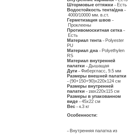
Штормовые оттяжки
Есть
–
Водостойкость тента/дна
–
4000/10000 мм. в.ст.
Герметизация швов
–
Проклеены
Противомоскитная сетка
–
Есть
Материал тента
Polyester
–
PU
Материал дна
Polyethylen
–
RS
Материал внутренней
палатки
Дышащая
–
Дуги
Фибергласс, 9.5 мм
–
Размеры внешней палатки
(90+150+90)x220x124 см
–
Размеры внутренней
палатки
x220x115 см
– 150
Размеры в упакованном
виде
45x22 см
–
Вес
.3 кг
– 4
Особенности:
Внутренняя палатка из
–