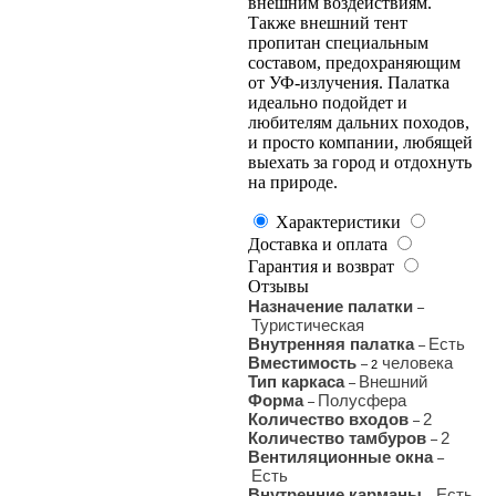
внешним воздействиям.
Также внешний тент
пропитан специальным
составом, предохраняющим
от УФ-излучения. Палатка
идеально подойдет и
любителям дальних походов,
и просто компании, любящей
выехать за город и отдохнуть
на природе.
Характеристики
Доставка и оплата
Гарантия и возврат
Отзывы
Назначение палатки
–
Туристическая
Внутренняя палатка
Есть
–
Вместимость
человека
– 2
Тип каркаса
Внешний
–
Форма
Полусфера
–
Количество входов
2
–
Количество тамбуров
2
–
Вентиляционные окна
–
Есть
Внутренние карманы
Есть
–