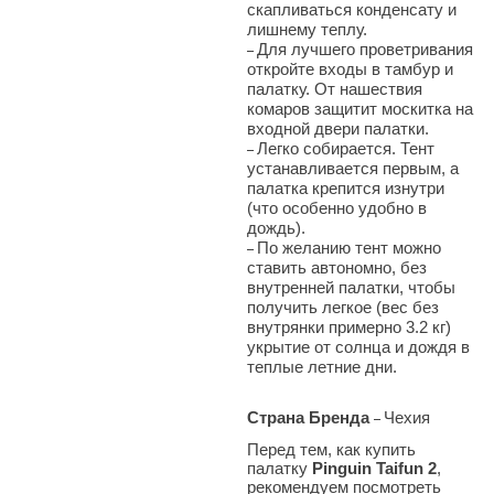
скапливаться конденсату и
лишнему теплу.
Для лучшего проветривания
–
откройте входы в тамбур и
палатку. От нашествия
комаров защитит москитка на
входной двери палатки.
Легко собирается. Тент
–
устанавливается первым, а
палатка крепится изнутри
(что особенно удобно в
дождь).
По желанию тент можно
–
ставить автономно, без
внутренней палатки, чтобы
получить легкое (вес без
внутрянки примерно 3.2 кг)
укрытие от солнца и дождя в
теплые летние дни.
Страна Бренда
Чехия
–
Перед тем, как купить
палатку
Pinguin Taifun 2
,
рекомендуем посмотреть