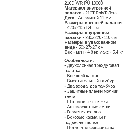
210D WR PU 10000
Материал внутренней
палатки
- 210T PolyTaffeta
Дуги
- Алюминий 11 мм.
Размеры внешней палатки
-
420х240х120 см
Размеры внутренней
палатки
- 230х220х110 см
Размеры в упакованном
виде
- 59х27х27 см
Вес
- мин - 4.8
кг, макс - 5.4 кг
Особенности:
- Двухслойная трехдуговая
палатка
- Внешний каркас
- Вместительный тамбур
- Два входа, два тамбура
- Защитные планки молний
тента
- Штормовые оттяжки
- Антимоскитные сетки
- Герметичное дно
- Боковые карманы и
подвесная полка
- Петля для фонарика на