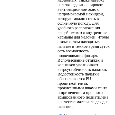
насекомых. Также наверху
палатки сделано широкое
вентиляционное окно с
непромокаемой накидкой,
которую можно снять в
солнечную погоду. Для
удобного расположения
вещей имеются внутренние
карманы для мелочей. Чтобы
с комфортом находиться в
палатке в темное время суток
есть возможность
подвешивания фонаря.
Использование оттяжек и
колышков увеличивает
ветроустойчивость палатки.
Водостойкость палатки
обеспечивается PU
пропиткой тента,
проклеенными швами тента
и применением прочного
армированного полиэтилена
в качестве материала для дна
палатки.