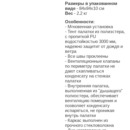
Размеры в упакованном
виде
- 84x84х10 см
Вес
- 2.2
кг
Особенности:
- Мгновенная установка
- Тент палатки из полиэстера,
с пропиткой PU
водостойкостью 3000 мм,
надежно защитит от дождя и
ветра
- Все швы проклеены
- Вентиляционные клапаны
по периметру палатки не
дают скапливаться
конденсату на стенках
палатки
- Внутренняя палатка,
выполненная из "дышащего"
полиэстера, обеспечивает
вентиляцию помещения и
позволяет конденсату
испаряться, не проникая
внутрь палатки
- Каркас выполнен из
прочного стекловолокна