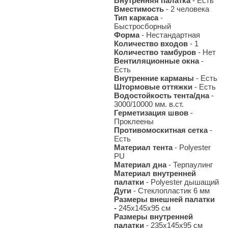
Внутренняя палатка
- Есть
Вместимость
- 2 человека
Тип каркаса
-
Быстросборный
Форма
- Нестандартная
Количество входов
- 1
Количество тамбуров
- Нет
Вентиляционные окна
-
Есть
Внутренние карманы
- Есть
Штормовые оттяжки
- Есть
Водостойкость тента/дна
-
3000/10000 мм. в.ст.
Герметизация швов
-
Проклеены
Противомоскитная сетка
-
Есть
Материал тента
- Polyester
PU
Материал дна
- Терпаулинг
Материал внутренней
палатки
- Polyester дышащий
Дуги
- Стеклопластик 6 мм
Размеры внешней палатки
-
245х145х95 см
Размеры внутренней
палатки
- 235х145х95 см