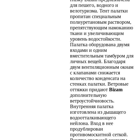
для пешего, водного и
велотуризма. Тент палатки
пропитан специальным
полиуретановым раствором,
препятствующим намоканию
ткани и увеличивающим
уровень водостойкости.
Палатка оборудована двумя
входами и одним
вместительным тамбуром для
личных вещей. Благодаря
двум вентиляционным окнам
с клапанами снижается
количество конденсата на
стенках палатки. Ветровые
оттяжки придают
Bizam
дополнительную
ветроустойчиовость.
Внутренняя палатка
изготовлена из дышащего
водоотталкивающего
нейлона. Вход в нее
продублирован
противомоскитной сеткой.