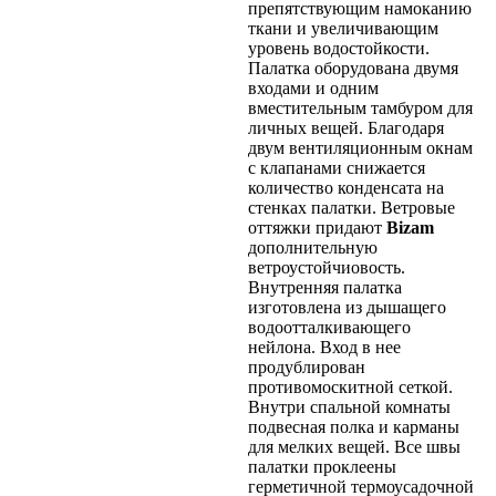
препятствующим намоканию
ткани и увеличивающим
уровень водостойкости.
Палатка оборудована двумя
входами и одним
вместительным тамбуром для
личных вещей. Благодаря
двум вентиляционным окнам
с клапанами снижается
количество конденсата на
стенках палатки. Ветровые
оттяжки придают
Bizam
дополнительную
ветроустойчиовость.
Внутренняя палатка
изготовлена из дышащего
водоотталкивающего
нейлона. Вход в нее
продублирован
противомоскитной сеткой.
Внутри спальной комнаты
подвесная полка и карманы
для мелких вещей. Все швы
палатки проклеены
герметичной термоусадочной