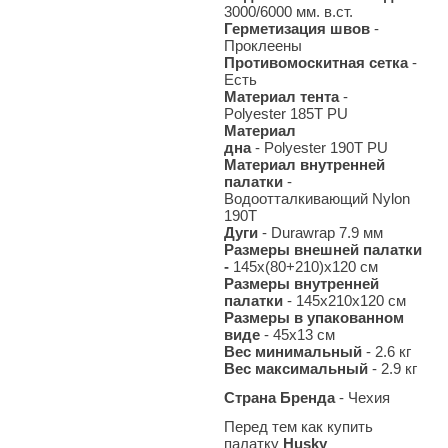
3000/6000 мм. в.ст.
Герметизация швов
-
Проклеены
Противомоскитная сетка
-
Есть
Материал тента
-
Polyester 185T PU
Материал
дна
-
Polyester
190T
PU
Материал внутренней
палатки
-
Водоотталкивающий Nylon
190T
Дуги
- Durawrap 7.9 мм
Размеры внешней палатки
-
145х(80+210)х120 см
Размеры внутренней
палатки
- 145х210х120 см
Размеры в упакованном
виде
- 45x13 см
Вес минимальный
- 2.6
кг
Вес максимальный
- 2.9
кг
Страна Бренда
- Чехия
Перед тем как купить
палатку
Husky