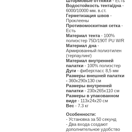
Штормовые оттяжки
- Есть
Водостойкость тента/дна
-
6000/10000 мм. в.ст.
Герметизация швов
-
Проклеены
Противомоскитная сетка
-
Есть
Материал тента
- 100%
полиэстер 75D/190T PU W/R
Материал дна
-
Армированный полиэтилен
(терпаулинг)
Материал внутренней
палатки
- 100% полиэстер
Дуги
- фибергласс 8,5 мм
Размеры внешней палатки
-
360х290х130 см
Размеры внутренней
палатки
- 230х265х110 см
Размеры в упакованном
виде
- 113x24x20 см
Вес
- 7.3
кг
Особенности:
- Установка за 50 секунд
- Два входа создают
дополнительное удобство