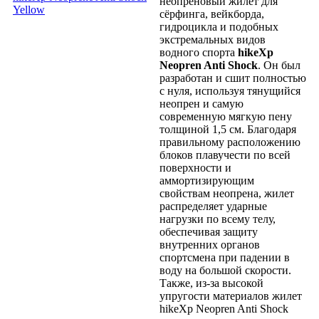
неопреновый жилет для
сёрфинга, вейкборда,
гидроцикла и подобных
экстремальных видов
водного спорта
hikeXp
Neopren Anti Shock
. Он был
разработан и сшит полностью
с нуля, используя тянущийся
неопрен и самую
современную мягкую пену
толщиной 1,5 см. Благодаря
правильному расположению
блоков плавучести по всей
поверхности и
аммортизирующим
свойствам неопрена, жилет
распределяет ударные
нагрузки по всему телу,
обеспечивая защиту
внутренних органов
спортсмена при падении в
воду на большой скорости.
Также, из-за высокой
упругости материалов жилет
hikeXp Neopren Anti Shock