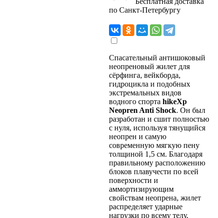
Бесплатная доставка
по Санкт-Петербургу
Спасательный антишоковый
неопреновый жилет для
сёрфинга, вейкборда,
гидроцикла и подобных
экстремальных видов
водного спорта
hikeXp
Neopren Anti Shock
. Он был
разработан и сшит полностью
с нуля, используя тянущийся
неопрен и самую
современную мягкую пену
толщиной 1,5 см. Благодаря
правильному расположению
блоков плавучести по всей
поверхности и
аммортизирующим
свойствам неопрена, жилет
распределяет ударные
нагрузки по всему телу,