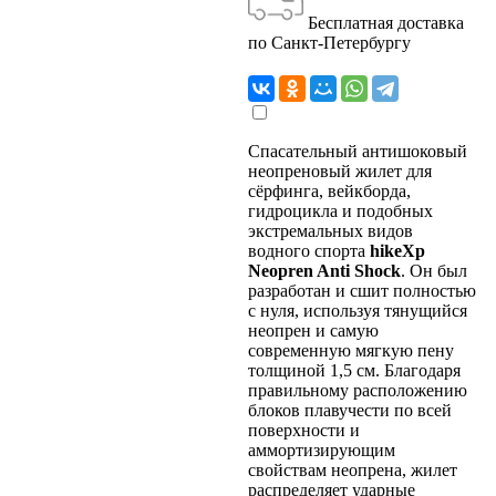
Бесплатная доставка
по Санкт-Петербургу
Спасательный антишоковый
неопреновый жилет для
сёрфинга, вейкборда,
гидроцикла и подобных
экстремальных видов
водного спорта
hikeXp
Neopren Anti Shock
. Он был
разработан и сшит полностью
с нуля, используя тянущийся
неопрен и самую
современную мягкую пену
толщиной 1,5 см. Благодаря
правильному расположению
блоков плавучести по всей
поверхности и
аммортизирующим
свойствам неопрена, жилет
распределяет ударные