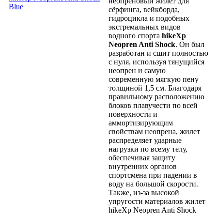
неопреновый жилет для
сёрфинга, вейкборда,
гидроцикла и подобных
экстремальных видов
водного спорта
hikeXp
Neopren Anti Shock
. Он был
разработан и сшит полностью
с нуля, используя тянущийся
неопрен и самую
современную мягкую пену
толщиной 1,5 см. Благодаря
правильному расположению
блоков плавучести по всей
поверхности и
аммортизирующим
свойствам неопрена, жилет
распределяет ударные
нагрузки по всему телу,
обеспечивая защиту
внутренних органов
спортсмена при падении в
воду на большой скорости.
Также, из-за высокой
упругости материалов жилет
hikeXp Neopren Anti Shock