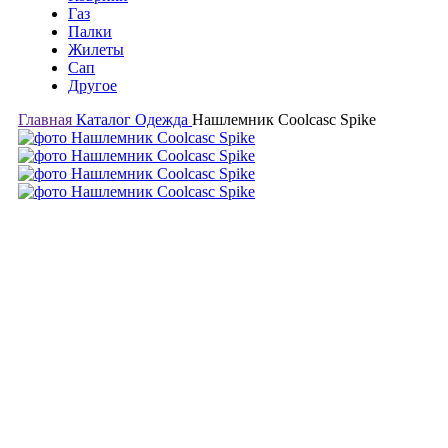
Газ
Палки
Жилеты
Сап
Другое
Главная
Каталог
Одежда
Нашлемник Coolcasc Spike