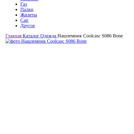
Газ
Палки
Жилеты
Сап
Другое
Главная
Каталог
Одежда
Нашлемник Coolcasc S086 Bone