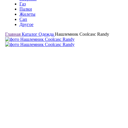
Газ
Палки
Жилеты
Сап
Другое
Главная
Каталог
Одежда
Нашлемник Coolcasc Randy