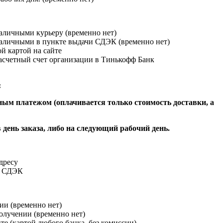
наличными курьеру (временно нет)
наличными в пункте выдачи СДЭК (временно нет)
й картой на сайте
расчетный счет организации в Тинькофф Банк
:
ым платежом (оплачивается только стоимость доставки, а
 день заказа, либо на следующий рабочий день.
адресу
и СДЭК
ии (временно нет)
получении (временно нет)
йте (картой любого банка, без комиссии)