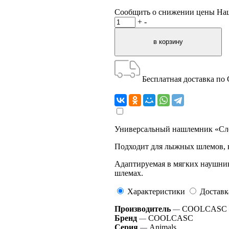
Сообщить о снижении цены
На
+
-
Бесплатная доставка по
Универсальный нашлемник «Сло
Подходит для лыжных шлемов, ве
Адаптируемая в мягких наушник
шлемах.
Характеристики
Доставк
Производитель
COOLCASC 
—
Бренд
COOLCASC
—
Серия
Animals
—