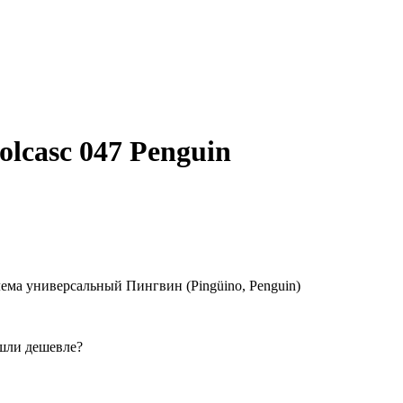
lcasc 047 Penguin
ма универсальный Пингвин (Pingüino, Penguin)
шли дешевле?