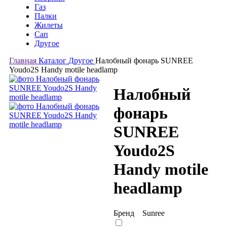
Газ
Палки
Жилеты
Сап
Другое
Главная
Каталог
Другое
Налобный фонарь SUNREE
Youdo2S Handy motile headlamp
Налобный
фонарь
SUNREE
Youdo2S
Handy motile
headlamp
Бренд
Sunree