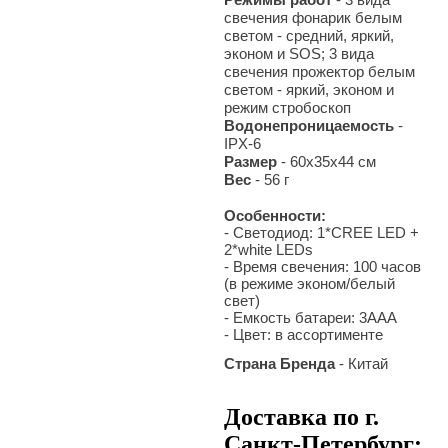
свечения фонарик белым
светом - средний, яркий,
эконом и SOS; 3 вида
свечения прожектор белым
светом - яркий, эконом и
режим стробоскоп
Водонепроницаемость
-
IPX-6
Размер
- 60х35x44 см
Вес
- 56 г
Особенности:
- Светодиод: 1*CREE LED +
2*white LEDs
- Время свечения: 100 часов
(в режиме эконом/белый
свет)
- Емкость батареи: 3ААА
- Цвет: в ассортименте
Страна Бренда
- Китай
Доставка по г.
Санкт-Петербург: