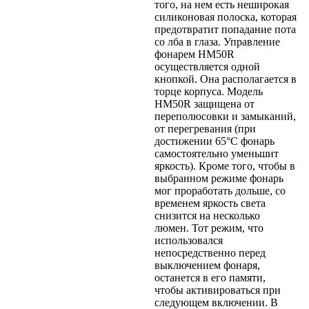
того, на нем есть неширокая
силиконовая полоска, которая
предотвратит попадание пота
со лба в глаза. Управление
фонарем HM50R
осуществляется одной
кнопкой. Она располагается в
торце корпуса. Модель
HM50R защищена от
переполюсовки и замыканий,
от перегревания (при
достижении 65°С фонарь
самостоятельно уменьшит
яркость). Кроме того, чтобы в
выбранном режиме фонарь
мог проработать дольше, со
временем яркость света
снизится на несколько
люмен. Тот режим, что
использовался
непосредственно перед
выключением фонаря,
останется в его памяти,
чтобы активироваться при
следующем включении. В