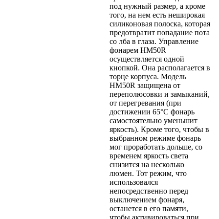
под нужный размер, а кроме
того, на нем есть неширокая
силиконовая полоска, которая
предотвратит попадание пота
со лба в глаза. Управление
фонарем HM50R
осуществляется одной
кнопкой. Она располагается в
торце корпуса. Модель
HM50R защищена от
переполюсовки и замыканий,
от перегревания (при
достижении 65°С фонарь
самостоятельно уменьшит
яркость). Кроме того, чтобы в
выбранном режиме фонарь
мог проработать дольше, со
временем яркость света
снизится на несколько
люмен. Тот режим, что
использовался
непосредственно перед
выключением фонаря,
останется в его памяти,
чтобы активироваться при