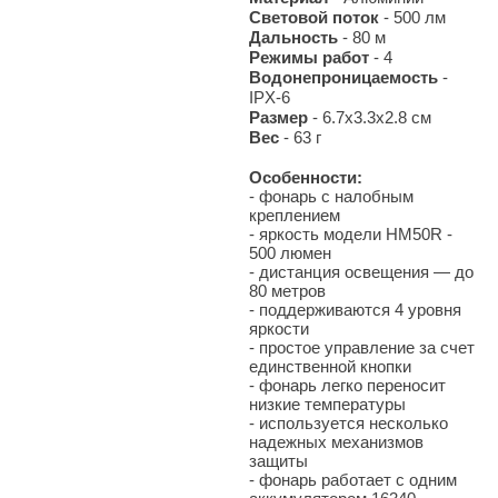
Световой поток
- 500 лм
Дальность
- 80 м
Режимы работ
- 4
Водонепроницаемость
-
IPX-6
Размер
- 6.7х3.3х2.8 см
Вес
- 63 г
Особенности:
- фонарь с налобным
креплением
- яркость модели HM50R -
500 люмен
- дистанция освещения — до
80 метров
- поддерживаются 4 уровня
яркости
- простое управление за счет
единственной кнопки
- фонарь легко переносит
низкие температуры
- используется несколько
надежных механизмов
защиты
- фонарь работает с одним