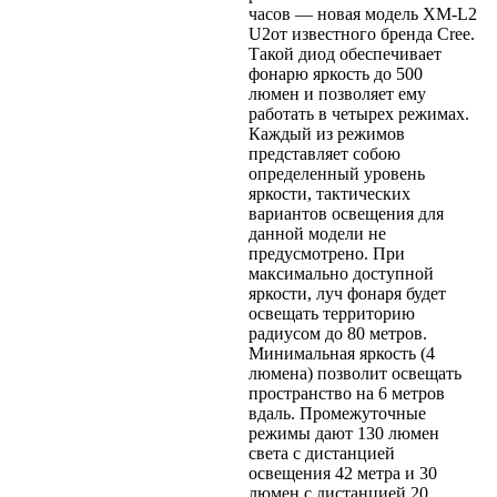
часов — новая модель XM-L2
U2от известного бренда Cree.
Такой диод обеспечивает
фонарю яркость до 500
люмен и позволяет ему
работать в четырех режимах.
Каждый из режимов
представляет собою
определенный уровень
яркости, тактических
вариантов освещения для
данной модели не
предусмотрено. При
максимально доступной
яркости, луч фонаря будет
освещать территорию
радиусом до 80 метров.
Минимальная яркость (4
люмена) позволит освещать
пространство на 6 метров
вдаль. Промежуточные
режимы дают 130 люмен
света с дистанцией
освещения 42 метра и 30
люмен с дистанцией 20