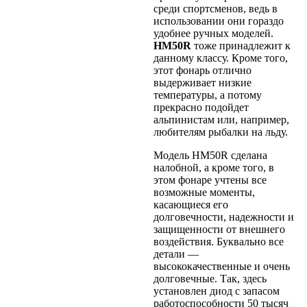
среди спортсменов, ведь в
использовании они гораздо
удобнее ручных моделей.
HM50R
тоже принадлежит к
данному классу. Кроме того,
этот фонарь отлично
выдерживает низкие
температуры, а потому
прекрасно подойдет
альпинистам или, например,
любителям рыбалки на льду.
Модель HM50R сделана
налобной, а кроме того, в
этом фонаре учтены все
возможные моменты,
касающиеся его
долговечности, надежности и
защищенности от внешнего
воздействия. Буквально все
детали —
высококачественные и очень
долговечные. Так, здесь
установлен диод с запасом
работоспособности 50 тысяч