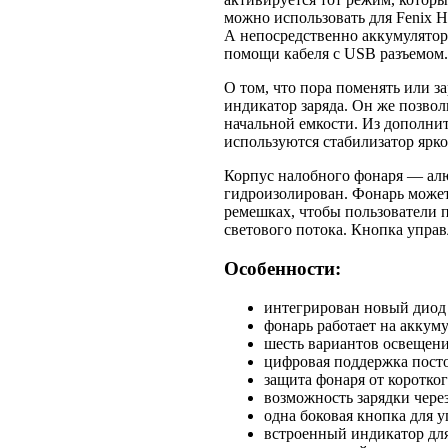
можно использовать для Fenix 
А непосредственно аккумулятор
помощи кабеля c USB разъемом.
О том, что пора поменять или з
индикатор заряда. Он же позво
начальной емкости. Из дополни
используются стабилизатор ярко
Корпус налобного фонаря — ал
гидроизолирован. Фонарь может
ремешках, чтобы пользователи 
светового потока. Кнопка управ
Особенности:
интегрирован новый диод
фонарь работает на аккум
шесть вариантов освещени
цифровая поддержка посто
защита фонаря от коротко
возможность зарядки чере
одна боковая кнопка для у
встроенный индикатор для