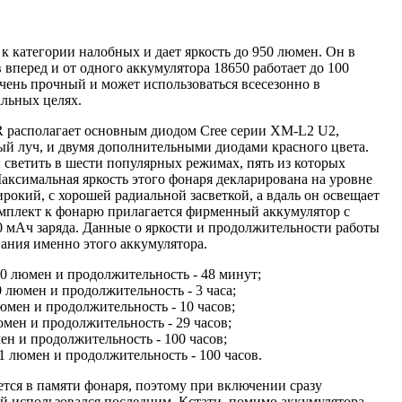
к категории налобных и дает яркость до 950 люмен. Он в
 вперед и от одного аккумулятора 18650 работает до 100
очень прочный и может использоваться всесезонно в
льных целях.
 располагает основным диодом Cree серии XM-L2 U2,
ый луч, и двумя дополнительными диодами красного цвета.
 светить в шести популярных режимах, пять из которых
аксимальная яркость этого фонаря декларирована на уровне
рокий, с хорошей радиальной засветкой, а вдаль он освещает
омплект к фонарю прилагается фирменный аккумулятор с
 мАч заряда. Данные о яркости и продолжительности работы
ания именно этого аккумулятора.
50 люмен и продолжительность - 48 минут;
 люмен и продолжительность - 3 часа;
юмен и продолжительность - 10 часов;
юмен и продолжительность - 29 часов;
ен и продолжительность - 100 часов;
 1 люмен и продолжительность - 100 часов.
тся в памяти фонаря, поэтому при включении сразу
ый использовался последним. Кстати, помимо аккумулятора