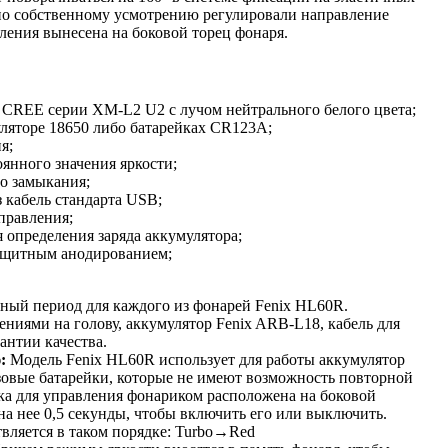
по собственному усмотрению регулировали направление
ления вынесена на боковой торец фонаря.
 CREE серии XM-L2 U2 с лучом нейтрального белого цвета;
уляторе 18650 либо батарейках CR123A;
я;
янного значения яркости;
го замыкания;
з кабель стандарта USB;
правления;
 определения заряда аккумулятора;
защитным анодированием;
ный период для каждого из фонарей Fenix HL60R.
ениями на голову, аккумулятор Fenix ARB-L18, кабель для
антии качества.
ю:
Модель Fenix HL60R использует для работы аккумулятор
зовые батарейки, которые не имеют возможность повторной
а для управления фонариком расположена на боковой
а нее 0,5 секунды, чтобы включить его или выключить.
вляется в таком порядке: Turbo→Red