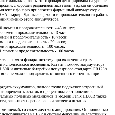
аксимальная яркость этого фонаря декларирована на уровне
рокий, с хорошей радиальной засветкой, а вдаль он освещает
омплект к фонарю прилагается фирменный аккумулятор с
 мАч заряда. Данные о яркости и продолжительности работы
ания именно этого аккумулятора.
50 люмен и продолжительность - 48 минут;
 люмен и продолжительность - 3 часа;
юмен и продолжительность - 10 часов;
юмен и продолжительность - 29 часов;
ен и продолжительность - 100 часов;
 1 люмен и продолжительность - 100 часов.
тся в памяти фонаря, поэтому при включении сразу
ый использовался последним. Кстати, помимо аккумулятора
HL60R и литиевые батарейки популярного стандарта CR123A.
 вполне можно подзарядить от внешнего источника при
арядить аккумулятор, пользователю подскажет встроенный
лит определить остаток в процентном соотношении к
тельных полезных механизмов, в модели Fenix HL60R также
сти, защита от переполюсовки элемента питания.
юминиевый, со слоем жесткого анодирования. Он полностью
 поворачиваться на 160° в системе фиксации на эластичных