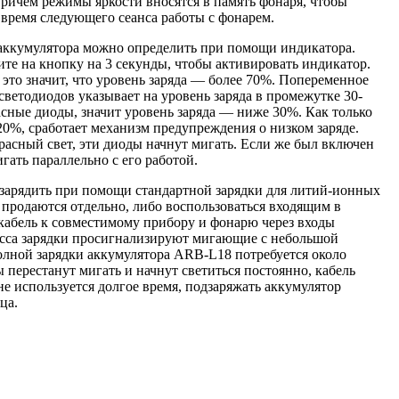
ем режимы яркости вносятся в память фонаря, чтобы
 время следующего сеанса работы с фонарем.
 аккумулятора можно определить при помощи индикатора.
те на кнопку на 3 секунды, чтобы активировать индикатор.
 это значит, что уровень заряда — более 70%. Попеременное
светодиодов указывает на уровень заряда в промежутке 30-
сные диоды, значит уровень заряда — ниже 30%. Как только
20%, сработает механизм предупреждения о низком заряде.
расный свет, эти диоды начнут мигать. Если же был включен
гать параллельно с его работой.
зарядить при помощи стандартной зарядки для литий-ионных
 продаются отдельно, либо воспользоваться входящим в
кабель к совместимому прибору и фонарю через входы
есса зарядки просигнализируют мигающие с небольшой
олной зарядки аккумулятора ARB-L18 потребуется около
ы перестанут мигать и начнут светиться постоянно, кабель
е используется долгое время, подзаряжать аккумулятор
ца.