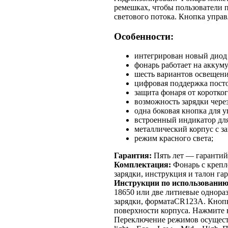
ремешках, чтобы пользователи 
светового потока. Кнопка управ
Особенности:
интегрирован новый диод
фонарь работает на аккум
шесть вариантов освещени
цифровая поддержка посто
защита фонаря от коротко
возможность зарядки чере
одна боковая кнопка для у
встроенный индикатор для
металлический корпус с 
режим красного света;
Гарантия:
Пять лет — гарантий
Комплектация:
Фонарь с крепл
зарядки, инструкция и талон гар
Инструкции по использовани
18650 или две литиевые однора
зарядки, форматаCR123A. Кнопк
поверхности корпуса. Нажмите н
Переключение режимов осущест