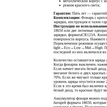
металлический корпус с 
режим красного света;
Гарантия:
Пять лет — гарантий
Комплектация:
Фонарь с крепл
зарядки, инструкция и талон гар
Инструкции по использовани
18650 или две литиевые однора
зарядки, форматаCR123A. Кнопк
поверхности корпуса. Нажмите н
Переключение режимов осущест
light→Eco→Low→Mid→High. Прич
последний из них включился во
Количество оставшегося заряда
Когда фонарик выключен, нажми
Если начнет мигать белый диод,
мигание белого и двух красных 
70%. Если же мигают только кра
уровень заряда опустится ниже 
Если в это время был включен к
белый диод, то красные будут ми
Аккумулятор фонаря можно под
батарей формата 18650, которые
комплект кабелем. Подключите 