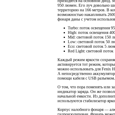
приходятся на основной диод. М
950 люмен. Его луч довольно ши
территорию на 166 метров. В к
возможностью накапливать 2600
фонаря даны с учетом использов
Turbo: поток освещения 9
High: поток освещения 400
Mid: световой поток 150 л
Low: световой поток 50 л
Eco: световой поток 5 люм
Red Light: световой поток
Каждый режим яркости сохраняе
активируется тот режим, котор
можно использовать для Fenix 
А непосредственно аккумулятор
помощи кабеля c USB разъемом.
О том, что пора поменять или з
индикатор заряда. Он же позво
начальной емкости. Из дополни
используются стабилизатор ярко
Корпус налобного фонаря — ал
гидроизолирован. Фонарь может