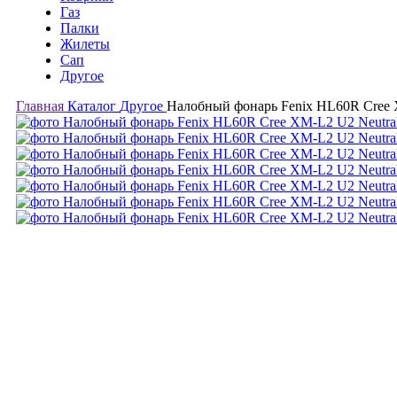
Газ
Палки
Жилеты
Сап
Другое
Главная
Каталог
Другое
Налобный фонарь Fenix HL60R Cree 