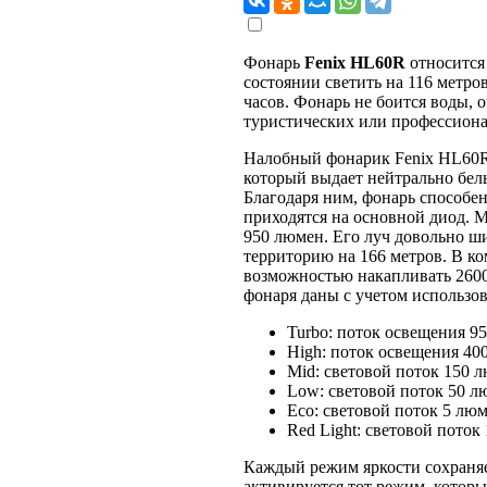
Фонарь
Fenix HL60R
относится 
состоянии светить на 116 метров
часов. Фонарь не боится воды, 
туристических или профессиона
Налобный фонарик Fenix HL60R
который выдает нейтрально бел
Благодаря ним, фонарь способен
приходятся на основной диод. М
950 люмен. Его луч довольно ши
территорию на 166 метров. В к
возможностью накапливать 2600
фонаря даны с учетом использов
Turbo: поток освещения 9
High: поток освещения 400
Mid: световой поток 150 л
Low: световой поток 50 л
Eco: световой поток 5 люм
Red Light: световой поток
Каждый режим яркости сохраняе
активируется тот режим, котор