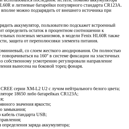
HL60R и литиевые батарейки популярного стандарта CR123A.
 вполне можно подзарядить от внешнего источника при
арядить аккумулятор, пользователю подскажет встроенный
лит определить остаток в процентном соотношении к
тельных полезных механизмов, в модели Fenix HL60R также
сти, защита от переполюсовки элемента питания.
юминиевый, со слоем жесткого анодирования. Он полностью
 поворачиваться на 160° в системе фиксации на эластичных
по собственному усмотрению регулировали направление
ления вынесена на боковой торец фонаря.
 CREE серии XM-L2 U2 с лучом нейтрального белого цвета;
уляторе 18650 либо батарейках CR123A;
я;
янного значения яркости;
го замыкания;
з кабель стандарта USB;
правления;
 определения заряда аккумулятора;