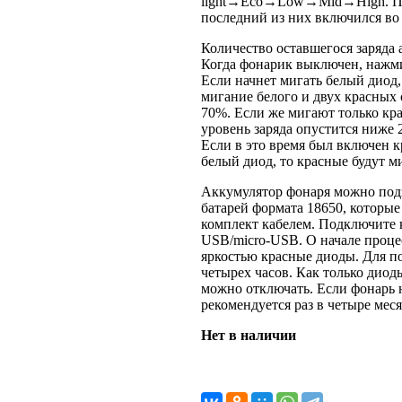
light→Eco→Low→Mid→High. Прич
последний из них включился во
Количество оставшегося заряда
Когда фонарик выключен, нажми
Если начнет мигать белый диод,
мигание белого и двух красных 
70%. Если же мигают только кра
уровень заряда опустится ниже 
Если в это время был включен к
белый диод, то красные будут ми
Аккумулятор фонаря можно под
батарей формата 18650, которые
комплект кабелем. Подключите 
USB/micro-USB. О начале проц
яркостью красные диоды. Для п
четырех часов. Как только диод
можно отключать. Если фонарь н
рекомендуется раз в четыре меся
Нет в наличии