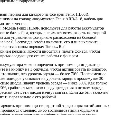
защитным анодированием;
ный период для каждого из фонарей Fenix HL60R.
ениями на голову, аккумулятор Fenix ARB-L18, кабель для
антии качества.
ю:
Модель Fenix HL60R использует для работы аккумулятор
зовые батарейки, которые не имеют возможность повторной
а для управления фонариком расположена на боковой
а нее 0,5 секунды, чтобы включить его или выключить.
вляется в таком порядке: Turbo→Red
ем режимы яркости вносятся в память фонаря, чтобы
 время следующего сеанса работы с фонарем.
 аккумулятора можно определить при помощи индикатора.
те на кнопку на 3 секунды, чтобы активировать индикатор.
 это значит, что уровень заряда — более 70%. Попеременное
светодиодов указывает на уровень заряда в промежутке 30-
сные диоды, значит уровень заряда — ниже 30%. Как только
20%, сработает механизм предупреждения о низком заряде.
расный свет, эти диоды начнут мигать. Если же был включен
гать параллельно с его работой.
зарядить при помощи стандартной зарядки для литий-ионных
 продаются отдельно, либо воспользоваться входящим в
кабель к совместимому прибору и фонарю через входы