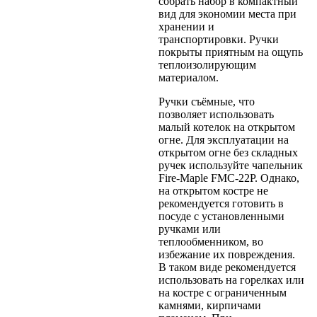
собрать набор в компактный
вид для экономии места при
хранении и
транспортировки. Ручки
покрыты приятным на ощупь
теплоизолирующим
материалом.
Ручки съёмные, что
позволяет использовать
малый котелок на открытом
огне. Для эксплуатации на
открытом огне без складных
ручек используйте чапельник
Fire-Maple FMC-22P. Однако,
на открытом костре не
рекомендуется готовить в
посуде с установленными
ручками или
теплообменником, во
избежание их повреждения.
В таком виде рекомендуется
использовать на горелках или
на костре с ограниченным
камнями, кирпичами