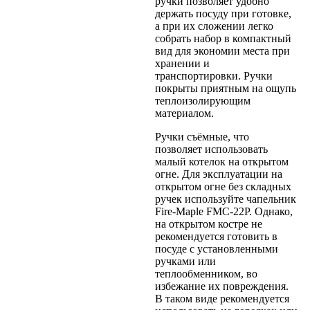
ручки позволяет удобно
держать посуду при готовке,
а при их сложении легко
собрать набор в компактный
вид для экономии места при
хранении и
транспортировки. Ручки
покрыты приятным на ощупь
теплоизолирующим
материалом.
Ручки съёмные, что
позволяет использовать
малый котелок на открытом
огне. Для эксплуатации на
открытом огне без складных
ручек используйте чапельник
Fire-Maple FMC-22P. Однако,
на открытом костре не
рекомендуется готовить в
посуде с установленными
ручками или
теплообменником, во
избежание их повреждения.
В таком виде рекомендуется