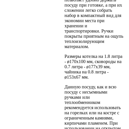
посуду при готовке, а при их
сложении легко собрать
набор в компактный вид для
экономии места при
хранении и
транспортировки. Ручки
покрыты приятным на ощупь
теплоизолирующим
материалом.
Размеры котелка на 1.8 литра
- ø170x100 мм, сковороды на
0.7 литра - ø177x39 мм,
чайника на 0.8 литра -
ø153x67 мм.
Данную посуду, как и всю
посуду с несъемными
ручками или
теплообменником
рекомендуется использовать
на горелках или на костре с
ограниченным камнями,
кирпичами пламенем. При
использовании на открытом