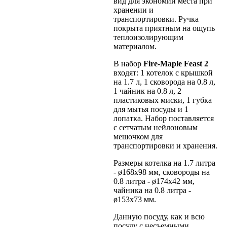
вид для экономии места при
хранении и
транспортировки. Ручка
покрыта приятным на ощупь
теплоизолирующим
материалом.
В набор
Fire-Maple Feast 2
входят: 1 котелок с крышкой
на 1.7 л, 1 сковорода на 0.8 л,
1 чайник на 0.8 л, 2
пластиковых миски, 1 губка
для мытья посуды и 1
лопатка. Набор поставляется
с сетчатым нейлоновым
мешочком для
транспортировки и хранения.
Размеры котелка на 1.7 литра
- ø168x98 мм, сковороды на
0.8 литра - ø174x42 мм,
чайника на 0.8 литра -
ø153x73 мм.
Данную посуду, как и всю
посуду с несъемными