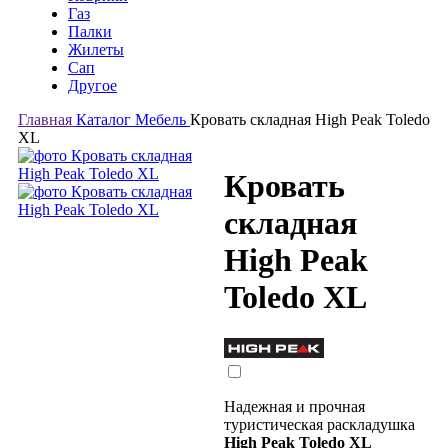
Газ
Палки
Жилеты
Сап
Другое
Главная
Каталог
Мебель
Кровать складная High Peak Toledo
XL
Кровать
складная
High Peak
Toledo XL
Надежная и прочная
туристическая раскладушка
High
Peak
Toledo
XL