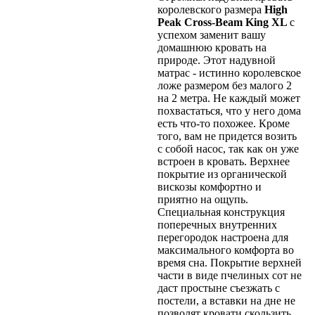
королевского размера
High
Peak
Cross-
Beam
King
XL
с
успехом заменит вашу
домашнюю кровать на
природе. Этот надувной
матрас - истинно королевское
ложе размером без малого 2
на 2 метра. Не каждый может
похвастаться, что у него дома
есть что-то похожее. Кроме
того, вам не придется возить
с собой насос, так как он уже
встроен в кровать. Верхнее
покрытие из органической
вискозы комфортно и
приятно на ощупь.
Специальная конструкция
поперечных внутренних
перегородок настроена для
максимального комфорта во
время сна. Покрытие верхней
части в виде пчелиных сот не
даст простыне съезжать с
постели, а вставки на дне не
позволят кровати скользить