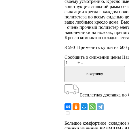
своему усмотрению. Кресло име
конструкция стальной рамы сеч
фиксации кресла в каждом поло
полиэстера по всему сиденью де
ваше любимое кресло дома. Выс
- очень прочный полиэстер эле
наконечники на ножках, препят
Kресло компактно складывается 
8 590
Применить купон на
600
р
Сообщить о снижении цены
На
+
-
Бесплатная доставка по
Большое комфортное складное 
спинки из линии PREMIUM O