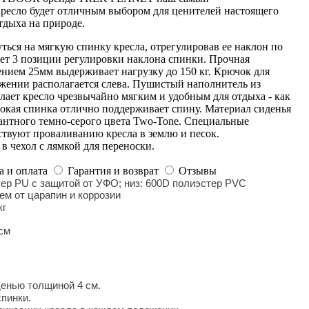
ресло будет отличным выбором для ценителей настоящего
тдыха на природе.
ься на мягкую спинку кресла, отрегулировав ее наклон по
ет 3 позиции регулировки наклона спинки. Прочная
ением 25мм выдерживает нагрузку до 150 кг. Крючок для
жении располагается слева. Пушистый наполнитель из
лает кресло чрезвычайно мягким и удобным для отдыха - как
окая спинка отлично поддерживает спину. Материал сиденья
гантного темно-серого цвета Two-Tone. Специальные
ствуют проваливанию кресла в землю и песок.
в чехол с лямкой для переноски.
а и оплата
Гарантия и возврат
Отзывы
тер PU с защитой от УФО; низ: 600D полиэстер PVC
ем от царапин и коррозии
кг
см
денью толщиной 4 см.
спинки.