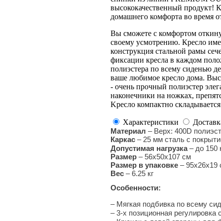
высококачественный продукт! К
домашнего комфорта во время о
Вы сможете с комфортом откинут
своему усмотрению. Кресло име
конструкция стальной рамы сеч
фиксации кресла в каждом поло
полиэстера по всему сиденью де
ваше любимое кресло дома. Выс
- очень прочный полиэстер эле
наконечники на ножках, препят
Kресло компактно складывается 
Характеристики
Доставк
Материал
– Верх: 400D полиэс
Каркас
–
25 мм сталь с покрыти
Допустимая нагрузка
–
до 150 
Размер
–
56х50х107 см
Размер в упаковке
– 95x26x19 
Вес
–
6.25 кг
Особенности:
– Мягкая подбивка по всему си
– 3-х позиционная регулировка 