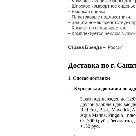
– Крючок с левой стороны для 
– Широкое комфортное сиденье
– Высокая спинка.
– Пластиковые подлокотники.
– Защита ножек препятствует п
– Компактно складывается.
–
Комплектуется чехлом с лямк
Страна Бренда
–
Россия
Доставка по г. Санк
1. Способ доставки
— Курьерская доставка по адр
Заказ подтвержден до 12:00
другой удобный для вас де
Red Fox, Bask, Maverick, Al
Aqua Marina, Pinguin - плю
От 3000 руб. - бесплатно, 
+150 руб.