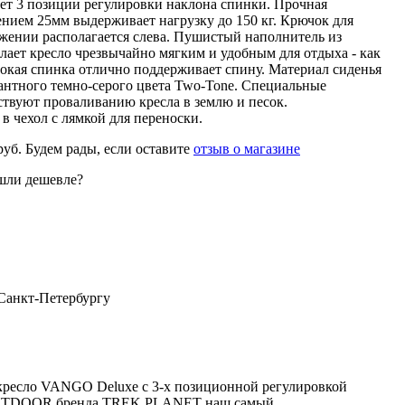
ет 3 позиции регулировки наклона спинки. Прочная
ением 25мм выдерживает нагрузку до 150 кг. Крючок для
жении располагается слева. Пушистый наполнитель из
лает кресло чрезвычайно мягким и удобным для отдыха - как
окая спинка отлично поддерживает спину. Материал сиденья
гантного темно-серого цвета Two-Tone. Специальные
ствуют проваливанию кресла в землю и песок.
в чехол с лямкой для переноски.
уб.
Будем рады, если оставите
отзыв о магазине
шли дешевле?
 Санкт-Петербургу
кресло VANGO Deluxe с 3-х позиционной регулировкой
UTDOOR бренда TREK PLANET наш самый