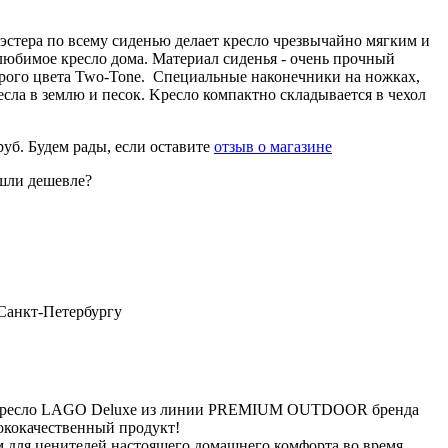
стера по всему сиденью делает кресло чрезвычайно мягким и
любимое кресло дома. Материал сиденья - очень прочный
ерого цвета Two-Tone. Специальные наконечники на ножках,
сла в землю и песок. Kресло компактно складывается в чехол
уб.
Будем рады, если оставите
отзыв о магазине
шли дешевле?
 Санкт-Петербургу
 кресло LAGO Deluxe из линии PREMIUM OUTDOOR бренда
окачественный продукт!
 для ценителей настоящего домашнего комфорта во время