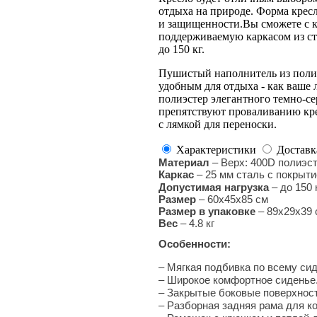
отдыха на природе. Форма крес
и защищенности.Вы сможете с к
поддерживаемую каркасом из ст
до 150 кг.
Пушистый наполнитель из полиэ
удобным для отдыха - как ваше 
полиэстер элегантного темно-с
препятствуют проваливанию кре
с лямкой для переноски.
Характеристики
Доставк
Материал
– Верх: 400D полиэс
Каркас
–
25 мм сталь с покрыти
Допустимая нагрузка
–
до 150 
Размер
–
60х45х85 см
Размер в упаковке
– 89x29x39 
Вес
–
4.8 кг
Особенности:
– Мягкая подбивка по всему си
– Широкое комфортное сиденье
– Закрытые боковые поверхност
– Разборная задняя рама для ко