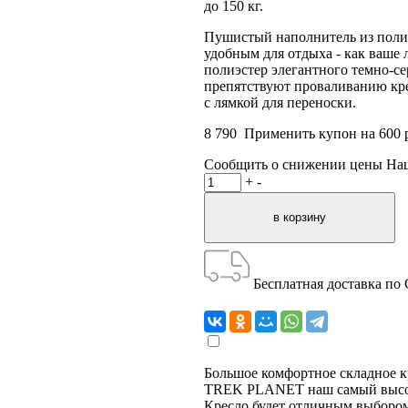
до 150 кг.
Пушистый наполнитель из полиэ
удобным для отдыха - как ваше 
полиэстер элегантного темно-с
препятствуют проваливанию кре
с лямкой для переноски.
8 790
Применить купон на
600
р
Сообщить о снижении цены
На
+
-
Бесплатная доставка по
Большое комфортное складное
TREK PLANET наш самый высок
Кресло будет отличным выбором