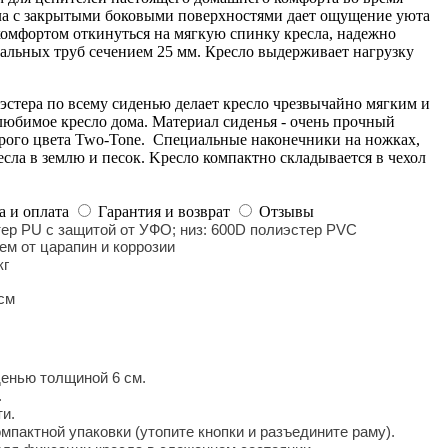
ла с закрытыми боковыми поверхностями дает ощущение уюта
омфортом откинуться на мягкую спинку кресла, надежно
альных труб сечением 25 мм. Кресло выдерживает нагрузку
стера по всему сиденью делает кресло чрезвычайно мягким и
любимое кресло дома. Материал сиденья - очень прочный
ерого цвета Two-Tone. Специальные наконечники на ножках,
сла в землю и песок. Kресло компактно складывается в чехол
а и оплата
Гарантия и возврат
Отзывы
тер PU с защитой от УФО; низ: 600D полиэстер PVC
ем от царапин и коррозии
кг
см
денью толщиной 6 см.
.
и.
мпактной упаковки (утопите кнопки и разъедините раму).