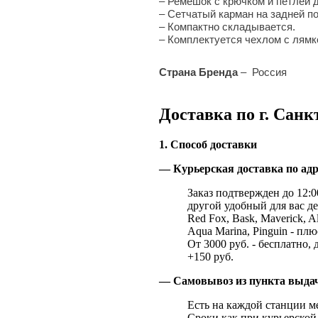
– Ремешок с крючком и петлей 
– Сетчатый карман на задней по
– Компактно складывается.
– Комплектуется чехлом с лямк
Страна Бренда
–
Россия
Доставка по г. Санк
1. Способ доставки
— Курьерская доставка по адр
Заказ подтвержден до 12:00
другой удобный для вас де
Red Fox, Bask, Maverick, Al
Aqua Marina, Pinguin - плю
От 3000 руб. - бесплатно, 
+150 руб.
— Самовывоз из пункта выд
Есть на каждой станции м
Сроки как при курьерской 