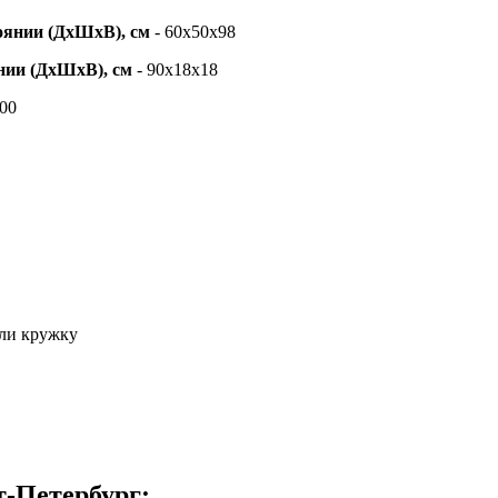
оянии (ДхШхВ), см
- 60x50x98
нии (ДхШхВ), см
- 90х18х18
100
или кружку
т-Петербург: