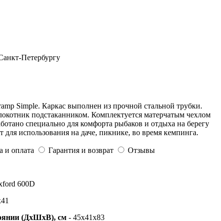
 Санкт-Петербургу
amp Simple. Каркас выполнен из прочной стальной трубки.
локотник подстаканником. Комплектуется матерчатым чехлом
аботано специально для комфорта рыбаков и отдыха на берегу
 для использования на даче, пикнике, во время кемпинга.
а и оплата
Гарантия и возврат
Отзывы
Oxford 600D
х41
оянии (ДхШхВ), см
- 45x41x83