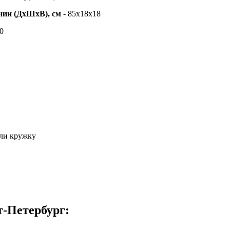
нии (ДхШхВ), см
- 85х18х18
0
или кружку
т-Петербург: