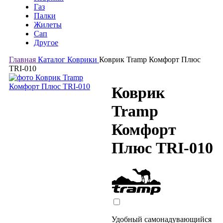
Газ
Палки
Жилеты
Сап
Другое
Главная
Каталог
Коврики
Коврик Tramp Комфорт Плюс
TRI-010
Коврик
Tramp
Комфорт
Плюс TRI-010
Удобный самонадувающийся