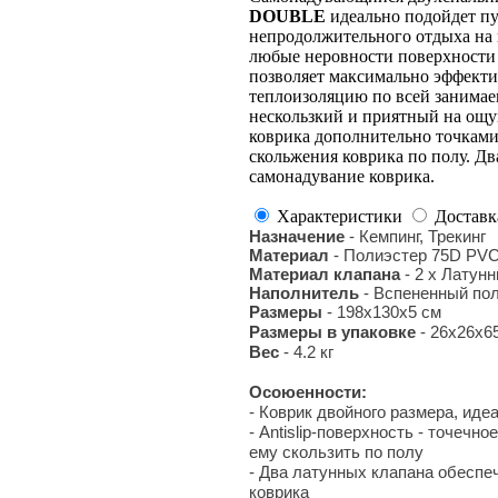
DOUBLE
идеально подойдет п
непродолжительного отдыха на 
любые неровности поверхности 
позволяет максимально эффекти
теплоизоляцию по всей занимае
нескользкий и приятный на ощу
коврика дополнительно точками
скольжения коврика по полу. Д
самонадувание коврика.
Характеристики
Доставк
Назначение
- Кемпинг, Трекинг
Материал
- Полиэстер 75D PVC
Материал клапана
- 2 х Латун
Наполнитель
- Вспененный по
Размеры
- 198x130x5 см
Размеры в упаковке
- 26х26х6
Вес
- 4.2 кг
Осоюенности:
- Коврик двойного размера, иде
- Antislip-поверхность - точеч
ему скользить по полу
- Два латунных клапана обесп
коврика