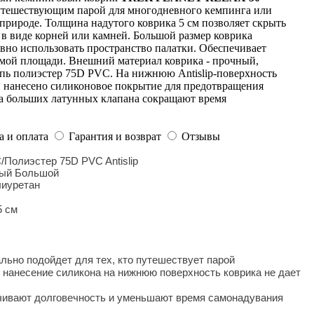
утешествующим парой для многодневного кемпинга или
природе. Толщина надутого коврика 5 см позволяет скрыть
в виде корней или камней. Большой размер коврика
вно использовать пространство палатки. Обеспечивает
мой площади. Внешний материал коврика - прочный,
пь полиэстер 75D PVC. На нижнюю Antislip-поверхность
 нанесено силиконовое покрытие для предотвращения
ва больших латунных клапана сокращают время
а и оплата
Гарантия и возврат
Отзывы
/Полиэстер 75D PVC Antislip
ный Большой
лиуретан
5 см
ально подойдет для тех, кто путешествует парой
ное нанесение силикона на нижнюю поверхность коврика не дает
ечивают долговечность и уменьшают время самонадувания