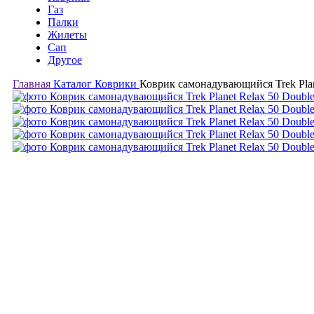
Газ
Палки
Жилеты
Сап
Другое
Главная
Каталог
Коврики
Коврик самонадувающийся Trek Plan