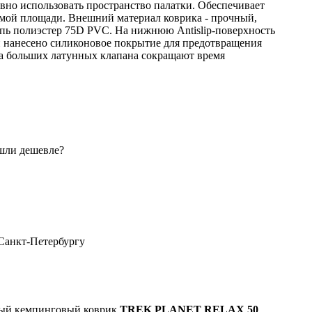
вно использовать пространство палатки. Обеспечивает
мой площади. Внешний материал коврика - прочный,
пь полиэстер 75D PVC. На нижнюю Antislip-поверхность
 нанесено силиконовое покрытие для предотвращения
ва больших латунных клапана сокращают время
шли дешевле?
 Санкт-Петербургу
ый кемпинговый коврик
TREK PLANET RELAX 50